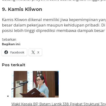
9. Kamis Kliwon
Kamis Kliwon dikenal memiliki jiwa kepemimpinan ya
besar dalam pekerjaan maupun kehidupan pribadi. Di
posisi lebih tinggi diprediksi membawa dampak besar 
Sebarkan
Bagikan ini:
Facebook
X
Pos terkait
Wakil Kepala BP Batam Lantik 338 Pejabat Struktural Tin