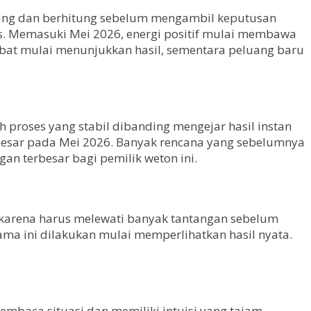
luang dan berhitung sebelum mengambil keputusan
s. Memasuki Mei 2026, energi positif mulai membawa
mbat mulai menunjukkan hasil, sementara peluang baru
proses yang stabil dibanding mengejar hasil instan
esar pada Mei 2026. Banyak rencana yang sebelumnya
gan terbesar bagi pemilik weton ini.
 karena harus melewati banyak tantangan sebelum
ama ini dilakukan mulai memperlihatkan hasil nyata.
embaca situasi dan memiliki intuisi yang tajam