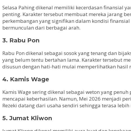
Selasa Pahing dikenal memiliki kecerdasan finansia
penting. Karakter tersebut membuat mereka jarang b
perkembangan yang signifikan dalam kondisi finansial
bermunculan dari berbagai arah.
3. Rabu Pon
Rabu Pon dikenal sebagai sosok yang tenang dan bijak
yang belum tentu bertahan lama. Karakter tersebut 
disusun dengan hati-hati mulai memperlihatkan hasil ny
4. Kamis Wage
Kamis Wage sering dikenal sebagai weton yang penuh 
mencapai keberhasilan. Namun, Mei 2026 menjadi period
Rezeki datang dari usaha sendiri sehingga terasa le
5. Jumat Kliwon
Jumat Kliwon dikenal memiliki aura kuat dan kepekaan 