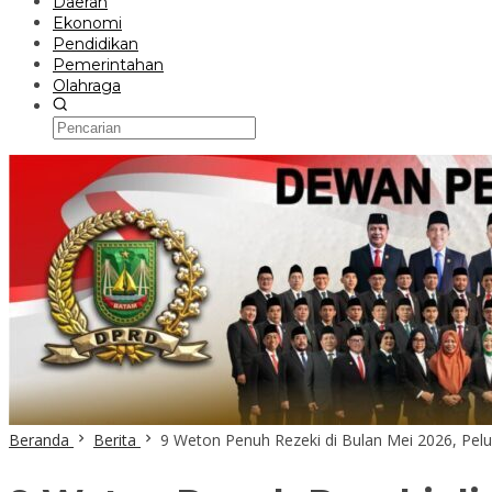
Daerah
Ekonomi
Pendidikan
Pemerintahan
Olahraga
Beranda
Berita
9 Weton Penuh Rezeki di Bulan Mei 2026, Pel