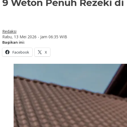
9 Weton Penuh Rezeki di
Redaksi
Rabu, 13 Mei 2026 - Jam 06:35 WIB
Bagikan ini:
Facebook
X