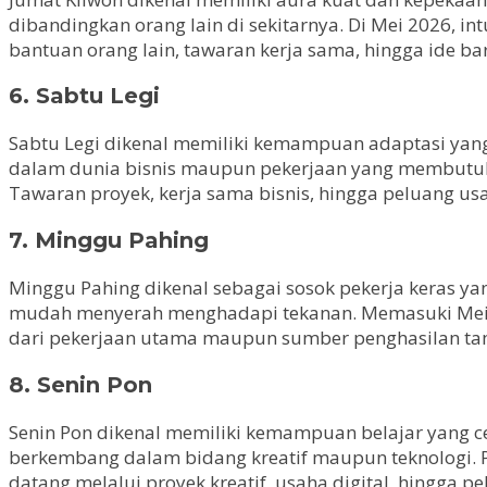
dibandingkan orang lain di sekitarnya. Di Mei 2026, in
bantuan orang lain, tawaran kerja sama, hingga ide b
6. Sabtu Legi
Sabtu Legi dikenal memiliki kemampuan adaptasi ya
dalam dunia bisnis maupun pekerjaan yang membutuhk
Tawaran proyek, kerja sama bisnis, hingga peluang 
7. Minggu Pahing
Minggu Pahing dikenal sebagai sosok pekerja keras y
mudah menyerah menghadapi tekanan. Memasuki Mei 202
dari pekerjaan utama maupun sumber penghasilan ta
8. Senin Pon
Senin Pon dikenal memiliki kemampuan belajar yang 
berkembang dalam bidang kreatif maupun teknologi. P
datang melalui proyek kreatif, usaha digital, hingga 