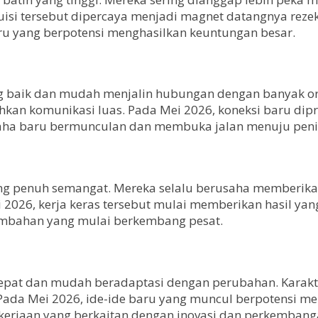
tuisi tersebut dipercaya menjadi magnet datangnya reze
aru yang berpotensi menghasilkan keuntungan besar.
ng baik dan mudah menjalin hubungan dengan banyak o
an komunikasi luas. Pada Mei 2026, koneksi baru dipr
usaha baru bermunculan dan membuka jalan menuju peni
ang penuh semangat. Mereka selalu berusaha memberikan
6, kerja keras tersebut mulai memberikan hasil yang n
mbahan yang mulai berkembang pesat.
cepat dan mudah beradaptasi dengan perubahan. Karak
ada Mei 2026, ide-ide baru yang muncul berpotensi me
pekerjaan yang berkaitan dengan inovasi dan perkembang