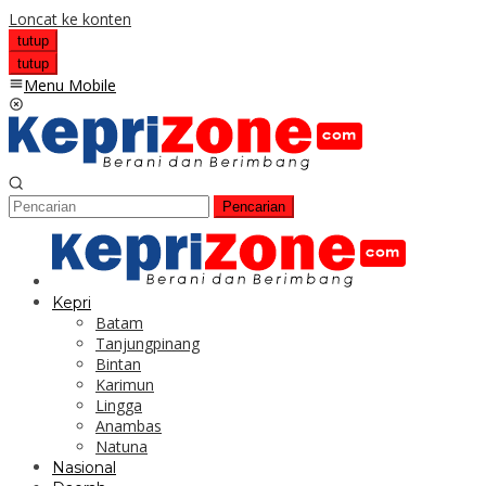
Loncat ke konten
tutup
tutup
Menu Mobile
Pencarian
Kepri
Batam
Tanjungpinang
Bintan
Karimun
Lingga
Anambas
Natuna
Nasional