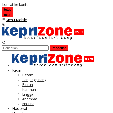
Loncat ke konten
tutup
tutup
Menu Mobile
Pencarian
Kepri
Batam
Tanjungpinang
Bintan
Karimun
Lingga
Anambas
Natuna
Nasional