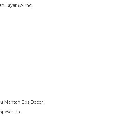
n Layar 6,9 Inci
itu Mantan Bos Bocor
pasar Bali