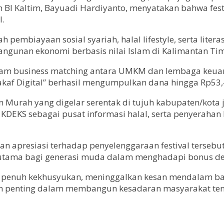
BI Kaltim, Bayuadi Hardiyanto, menyatakan bahwa festiv
l.
embiayaan sosial syariah, halal lifestyle, serta litera
gunan ekonomi berbasis nilai Islam di Kalimantan Tim
ogram business matching antara UMKM dan lembaga keua
wakaf Digital” berhasil mengumpulkan dana hingga Rp53,4
 Murah yang digelar serentak di tujuh kabupaten/kota 
b KDEKS sebagai pusat informasi halal, serta penyerah
 apresiasi terhadap penyelenggaraan festival tersebut. 
 terutama bagi generasi muda dalam menghadapi bonus d
 penuh kekhusyukan, meninggalkan kesan mendalam bagi
um penting dalam membangun kesadaran masyarakat ten