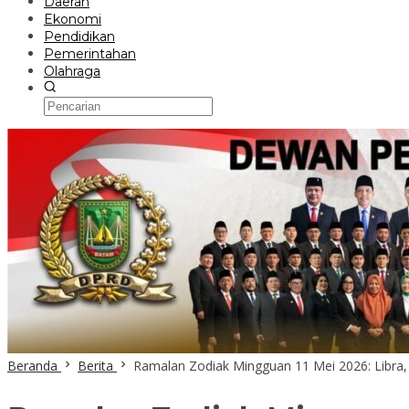
Daerah
Ekonomi
Pendidikan
Pemerintahan
Olahraga
Beranda
Berita
Ramalan Zodiak Mingguan 11 Mei 2026: Libra, S