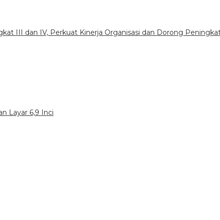
gkat III dan IV, Perkuat Kinerja Organisasi dan Dorong Peningka
n Layar 6,9 Inci