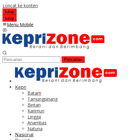
Loncat ke konten
tutup
tutup
Menu Mobile
Pencarian
Kepri
Batam
Tanjungpinang
Bintan
Karimun
Lingga
Anambas
Natuna
Nasional