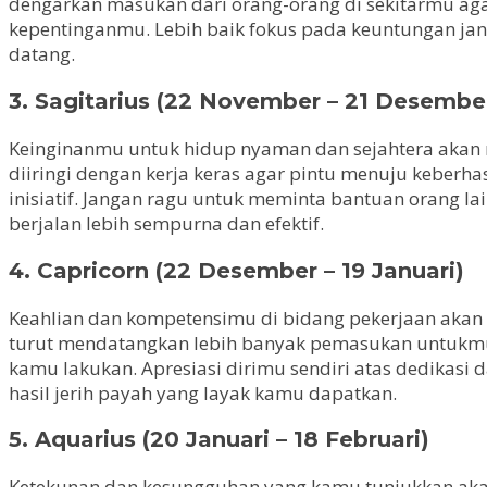
dengarkan masukan dari orang-orang di sekitarmu ag
kepentinganmu. Lebih baik fokus pada keuntungan jang
datang.
3. Sagitarius (22 November – 21 Desembe
Keinginanmu untuk hidup nyaman dan sejahtera akan
diiringi dengan kerja keras agar pintu menuju keberha
inisiatif. Jangan ragu untuk meminta bantuan orang l
berjalan lebih sempurna dan efektif.
4. Capricorn (22 Desember – 19 Januari)
Keahlian dan kompetensimu di bidang pekerjaan akan 
turut mendatangkan lebih banyak pemasukan untukmu. 
kamu lakukan. Apresiasi dirimu sendiri atas dedikasi
hasil jerih payah yang layak kamu dapatkan.
5. Aquarius (20 Januari – 18 Februari)
Ketekunan dan kesungguhan yang kamu tunjukkan akan