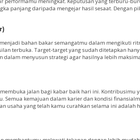
ar performamu meningkat. Keputusan yang terburu-buru
ka panjang daripada mengejar hasil sesaat. Dengan piki
r)
 menjadi bahan bakar semangatmu dalam mengikuti rit
silan terbuka. Target-target yang sudah ditetapkan han
ain dalam menyusun strategi agar hasilnya lebih maksim
membuka jalan bagi kabar baik hari ini. Kontribusimu 
Semua kemajuan dalam karier dan kondisi finansialmu a
 dan usaha yang telah kamu curahkan selama ini adalah 
 membantumu melewati tekanan dengan lebih mudah dan