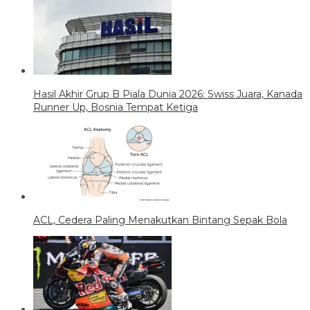
Hasil Akhir Grup B Piala Dunia 2026: Swiss Juara, Kanada
Runner Up, Bosnia Tempat Ketiga
ACL, Cedera Paling Menakutkan Bintang Sepak Bola