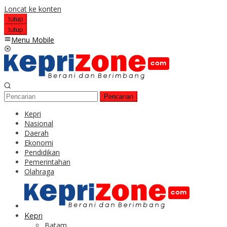
Loncat ke konten
tutup
tutup
Menu Mobile
Pencarian
Kepri
Nasional
Daerah
Ekonomi
Pendidikan
Pemerintahan
Olahraga
Kepri
Batam