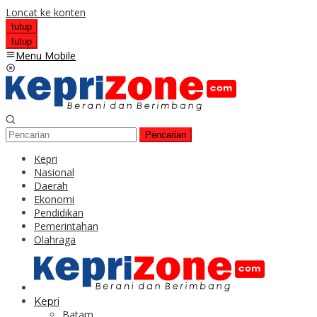
Loncat ke konten
tutup
tutup
Menu Mobile
Pencarian
Kepri
Nasional
Daerah
Ekonomi
Pendidikan
Pemerintahan
Olahraga
Kepri
Batam