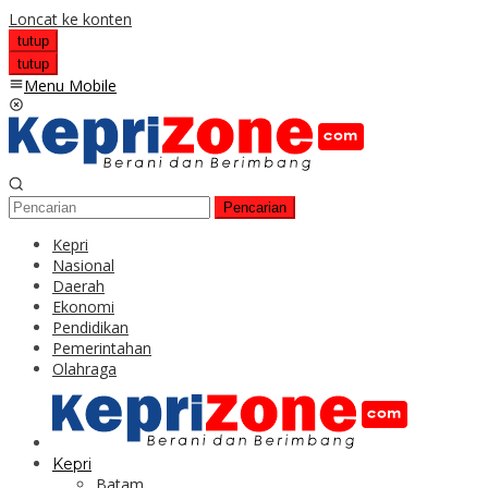
Loncat ke konten
tutup
tutup
Menu Mobile
Pencarian
Kepri
Nasional
Daerah
Ekonomi
Pendidikan
Pemerintahan
Olahraga
Kepri
Batam