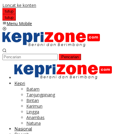
Loncat ke konten
tutup
tutup
Menu Mobile
Pencarian
Kepri
Batam
Tanjungpinang
Bintan
Karimun
Lingga
Anambas
Natuna
Nasional