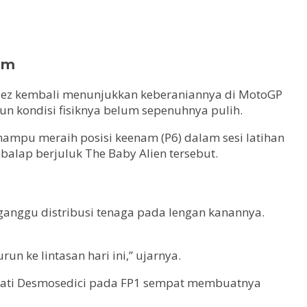
am
quez kembali menunjukkan keberaniannya di MotoGP
pun kondisi fisiknya belum sepenuhnya pulih.
ampu meraih posisi keenam (P6) dalam sesi latihan
mbalap berjuluk The Baby Alien tersebut.
ganggu distribusi tenaga pada lengan kanannya.
n ke lintasan hari ini,” ujarnya.
cati Desmosedici pada FP1 sempat membuatnya