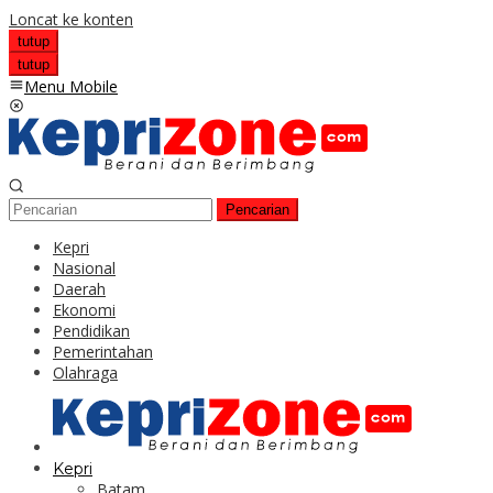
Loncat ke konten
tutup
tutup
Menu Mobile
Pencarian
Kepri
Nasional
Daerah
Ekonomi
Pendidikan
Pemerintahan
Olahraga
Kepri
Batam