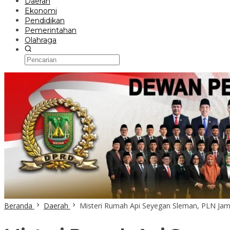
Daerah
Ekonomi
Pendidikan
Pemerintahan
Olahraga
Beranda
Daerah
Misteri Rumah Api Seyegan Sleman, PLN Jami