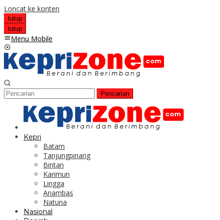
Loncat ke konten
tutup
tutup
Menu Mobile
Pencarian
Kepri
Batam
Tanjungpinang
Bintan
Karimun
Lingga
Anambas
Natuna
Nasional