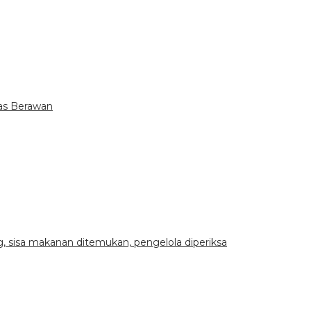
tas Berawan
 sisa makanan ditemukan, pengelola diperiksa