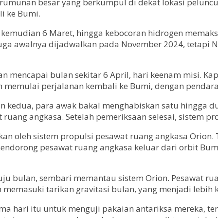
 kerumunan besar yang berkumpul di dekat lokasi pelunc
i ke Bumi.
i, kemudian 6 Maret, hingga kebocoran hidrogen mema
 juga awalnya dijadwalkan pada November 2024, tetap
akan mencapai bulan sekitar 6 April, hari keenam misi. 
um memulai perjalanan kembali ke Bumi, dengan pendarat
dan kedua, para awak bakal menghabiskan satu hingga du
uang angkasa. Setelah pemeriksaan selesai, sistem prop
ukan oleh sistem propulsi pesawat ruang angkasa Orion.
i mendorong pesawat ruang angkasa keluar dari orbit B
nuju bulan, sembari memantau sistem Orion. Pesawat r
n memasuki tarikan gravitasi bulan, yang menjadi lebih 
a hari itu untuk menguji pakaian antariksa mereka, te