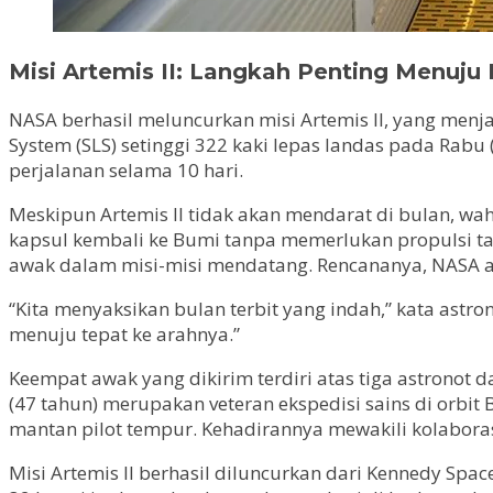
Misi Artemis II: Langkah Penting Menuju
NASA berhasil meluncurkan misi Artemis II, yang menj
System (SLS) setinggi 322 kaki lepas landas pada Rabu
perjalanan selama 10 hari.
Meskipun Artemis II tidak akan mendarat di bulan, wah
kapsul kembali ke Bumi tanpa memerlukan propulsi 
awak dalam misi-misi mendatang. Rencananya, NASA a
“Kita menyaksikan bulan terbit yang indah,” kata astr
menuju tepat ke arahnya.”
Keempat awak yang dikirim terdiri atas tiga astronot da
(47 tahun) merupakan veteran ekspedisi sains di orbit
mantan pilot tempur. Kehadirannya mewakili kolaboras
Misi Artemis II berhasil diluncurkan dari Kennedy Spac