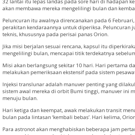
32 lantai itu lepas landas pada sore hari di hadapan
akan membawa mereka mengelilingi bulan dan kembal
Peluncuran itu awalnya direncanakan pada 6 Februar
perakitan kendaraannya untuk diperiksa. Peluncuran
teknis, khususnya pada perisai panas Orion.
Jika misi berjalan sesuai rencana, kapsul itu diperkir
mengelilingi bulan, mencapai titik terdekatnya sebel
Misi akan berlangsung sekitar 10 hari. Hari pertama 
melakukan pemeriksaan ekstensif pada sistem pesawat r
Injeksi translunar adalah manuver penting yang dilak
sistem awal mereka di orbit Bumi tinggi, manuver in
menuju bulan.
Hari ketiga dan keempat, awak melakukan transit me
bulan pada lintasan ‘kembali bebas’. Hari kelima, Orio
Para astronot akan menghabiskan beberapa jam pertam