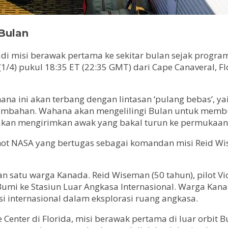
 Bulan
adi misi berawak pertama ke sekitar bulan sejak progra
 (1/4) pukul 18:35 ET (22:35 GMT) dari Cape Canaveral,
ana ini akan terbang dengan lintasan ‘pulang bebas’, ya
tambahan. Wahana akan mengelilingi Bulan untuk mem
kan mengirimkan awak yang bakal turun ke permukaan 
onot NASA yang bertugas sebagai komandan misi Reid Wis
n satu warga Kanada. Reid Wiseman (50 tahun), pilot Vict
 Bumi ke Stasiun Luar Angkasa Internasional. Warga Kana
i internasional dalam eksplorasi ruang angkasa.
e Center di Florida, misi berawak pertama di luar orbit 