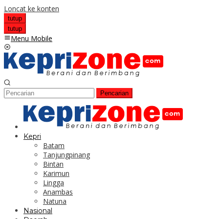
Loncat ke konten
tutup
tutup
Menu Mobile
Pencarian
Kepri
Batam
Tanjungpinang
Bintan
Karimun
Lingga
Anambas
Natuna
Nasional