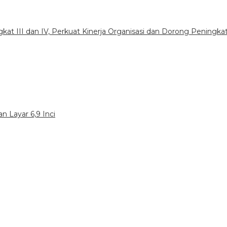
gkat III dan IV, Perkuat Kinerja Organisasi dan Dorong Peningka
n Layar 6,9 Inci