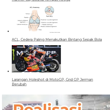
ACL, Cedera Paling Menakutkan Bintang Sepak Bola
Larangan Holeshot di MotoGP, Grid GP Jerman
Berubah