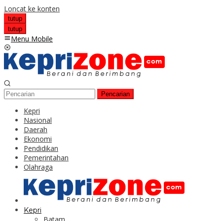
Loncat ke konten
tutup
tutup
Menu Mobile
Pencarian
Kepri
Nasional
Daerah
Ekonomi
Pendidikan
Pemerintahan
Olahraga
Kepri
Batam