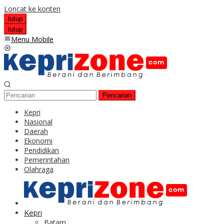
Loncat ke konten
tutup
tutup
Menu Mobile
Pencarian
Kepri
Nasional
Daerah
Ekonomi
Pendidikan
Pemerintahan
Olahraga
Kepri
Batam