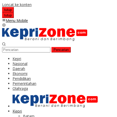
Loncat ke konten
tutup
tutup
Menu Mobile
Pencarian
Kepri
Nasional
Daerah
Ekonomi
Pendidikan
Pemerintahan
Olahraga
Kepri
Batam