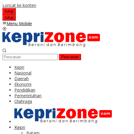
Loncat ke konten
tutup
tutup
Menu Mobile
Pencarian
Kepri
Nasional
Daerah
Ekonomi
Pendidikan
Pemerintahan
Olahraga
Kepri
Batam