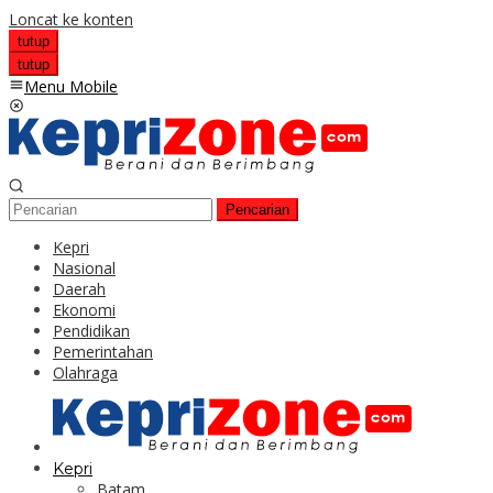
Loncat ke konten
tutup
tutup
Menu Mobile
Pencarian
Kepri
Nasional
Daerah
Ekonomi
Pendidikan
Pemerintahan
Olahraga
Kepri
Batam