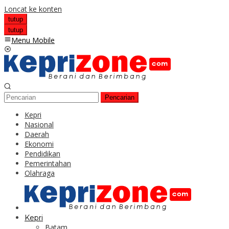
Loncat ke konten
tutup
tutup
Menu Mobile
Pencarian
Kepri
Nasional
Daerah
Ekonomi
Pendidikan
Pemerintahan
Olahraga
Kepri
Batam