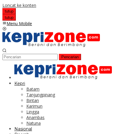
Loncat ke konten
tutup
tutup
Menu Mobile
Pencarian
Kepri
Batam
Tanjungpinang
Bintan
Karimun
Lingga
Anambas
Natuna
Nasional