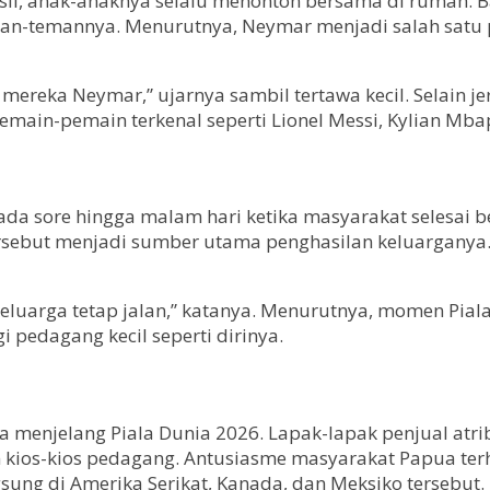
sil, anak-anaknya selalu menonton bersama di rumah. B
an-temannya. Menurutnya, Neymar menjadi salah satu 
mereka Neymar,” ujarnya sambil tertawa kecil. Selain jer
main-pemain terkenal seperti Lionel Messi, Kylian Mbap
da sore hingga malam hari ketika masyarakat selesai b
tersebut menjadi sumber utama penghasilan keluarganya.
keluarga tetap jalan,” katanya. Menurutnya, momen Pi
 pedagang kecil seperti dirinya.
menjelang Piala Dunia 2026. Lapak-lapak penjual atrib
 kios-kios pedagang. Antusiasme masyarakat Papua ter
ung di Amerika Serikat, Kanada, dan Meksiko tersebut.