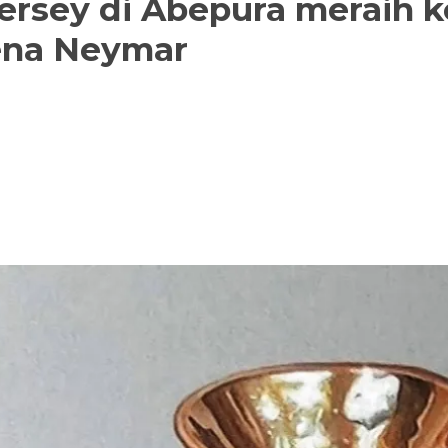
rsey di Abepura meraih k
rena Neymar