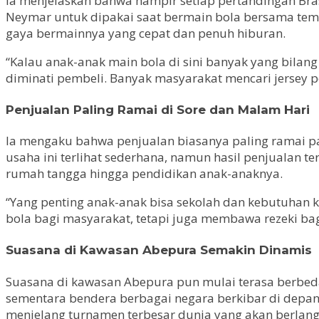
Ia menjelaskan bahwa hampir setiap pertandingan Bra
Neymar untuk dipakai saat bermain bola bersama tem
gaya bermainnya yang cepat dan penuh hiburan.
“Kalau anak-anak main bola di sini banyak yang bilang 
diminati pembeli. Banyak masyarakat mencari jersey pe
Penjualan Paling Ramai di Sore dan Malam Hari
Ia mengaku bahwa penjualan biasanya paling ramai pa
usaha ini terlihat sederhana, namun hasil penjualan 
rumah tangga hingga pendidikan anak-anaknya.
“Yang penting anak-anak bisa sekolah dan kebutuhan 
bola bagi masyarakat, tetapi juga membawa rezeki bagi
Suasana di Kawasan Abepura Semakin Dinamis
Suasana di kawasan Abepura pun mulai terasa berbeda 
sementara bendera berbagai negara berkibar di depan
menjelang turnamen terbesar dunia yang akan berlangs