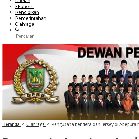
Daerah
Ekonomi
Pendidikan
Pemerintahan
Olahraga
Beranda
Olahraga
Pengusaha bendera dan jersey di Abepura m