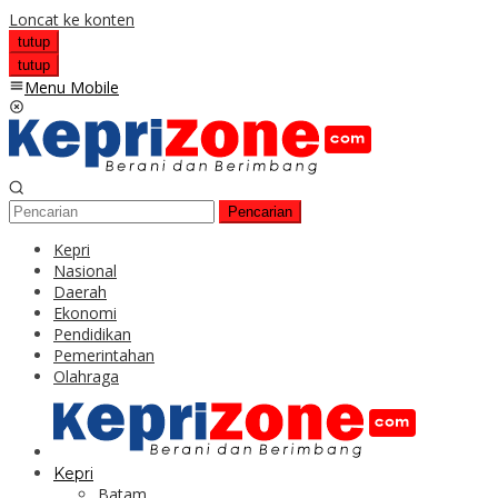
Loncat ke konten
tutup
tutup
Menu Mobile
Pencarian
Kepri
Nasional
Daerah
Ekonomi
Pendidikan
Pemerintahan
Olahraga
Kepri
Batam