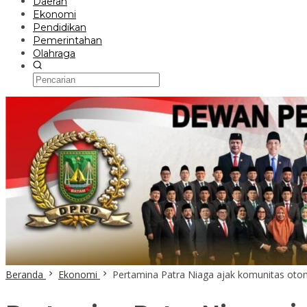
Daerah
Ekonomi
Pendidikan
Pemerintahan
Olahraga
Beranda
Ekonomi
Pertamina Patra Niaga ajak komunitas oto