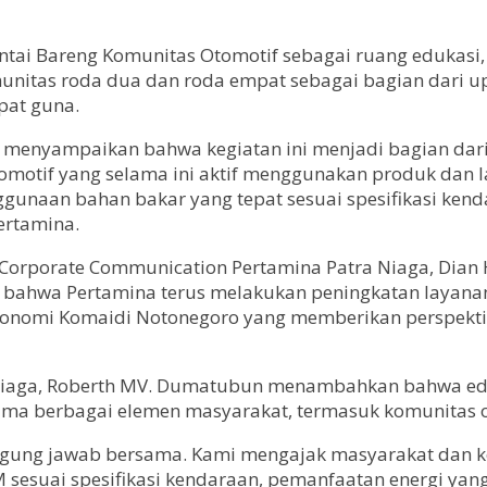
tai Bareng Komunitas Otomotif sebagai ruang edukasi, a
komunitas roda dua dan roda empat sebagai bagian dar
pat guna.
i menyampaikan bahwa kegiatan ini menjadi bagian da
otif yang selama ini aktif menggunakan produk dan la
gunaan bahan bakar yang tepat sesuai spesifikasi ken
ertamina.
rporate Communication Pertamina Patra Niaga, Dian Hap
 bahwa Pertamina terus melakukan peningkatan layana
ekonomi Komaidi Notonegoro yang memberikan perspekti
ra Niaga, Roberth MV. Dumatubun menambahkan bahwa e
sama berbagai elemen masyarakat, termasuk komunitas o
ggung jawab bersama. Kami mengajak masyarakat dan ko
ai spesifikasi kendaraan, pemanfaatan energi yang t