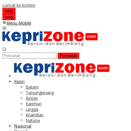
Loncat ke konten
tutup
tutup
Menu Mobile
Pencarian
Kepri
Batam
Tanjungpinang
Bintan
Karimun
Lingga
Anambas
Natuna
Nasional