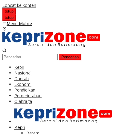
Loncat ke konten
tutup
tutup
Menu Mobile
Pencarian
Kepri
Nasional
Daerah
Ekonomi
Pendidikan
Pemerintahan
Olahraga
Kepri
Batam