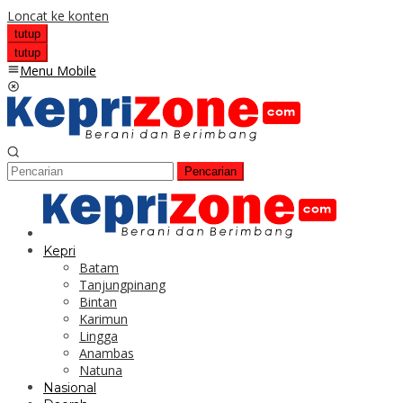
Loncat ke konten
tutup
tutup
Menu Mobile
Pencarian
Kepri
Batam
Tanjungpinang
Bintan
Karimun
Lingga
Anambas
Natuna
Nasional