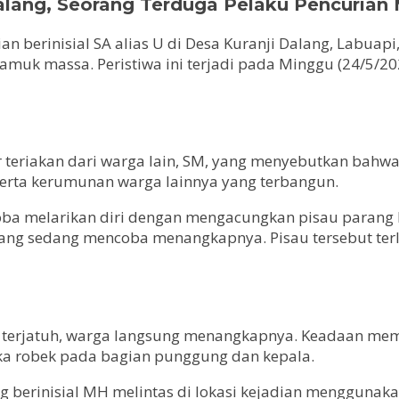
alang, Seorang Terduga Pelaku Pencurian
n berinisial SA alias U di Desa Kuranji Dalang, Labuap
muk massa. Peristiwa ini terjadi pada Minggu (24/5/202
ar teriakan dari warga lain, SM, yang menyebutkan bahw
serta kerumunan warga lainnya yang terbangun.
coba melarikan diri dengan mengacungkan pisau parang 
g sedang mencoba menangkapnya. Pisau tersebut terle
 terjatuh, warga langsung menangkapnya. Keadaan mem
a robek pada bagian punggung dan kepala.
ang berinisial MH melintas di lokasi kejadian menggun