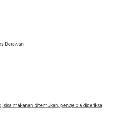
tas Berawan
 sisa makanan ditemukan, pengelola diperiksa