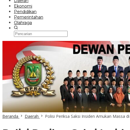
Daerah
Ekonomi
Pendidikan
Pemerintahan
Olahraga
Beranda
Daerah
Polisi Periksa Saksi Insiden Amukan Massa 