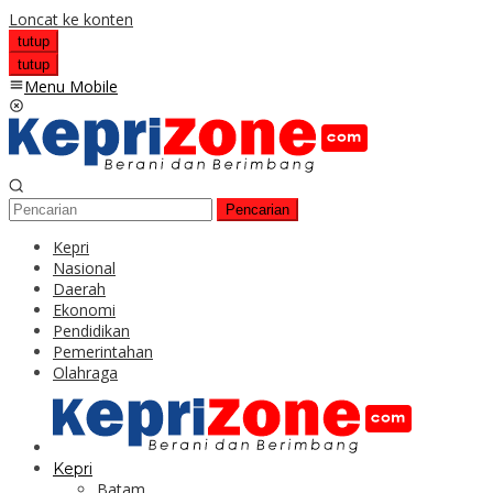
Loncat ke konten
tutup
tutup
Menu Mobile
Pencarian
Kepri
Nasional
Daerah
Ekonomi
Pendidikan
Pemerintahan
Olahraga
Kepri
Batam