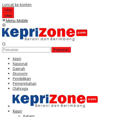
Loncat ke konten
tutup
tutup
Menu Mobile
Pencarian
Kepri
Nasional
Daerah
Ekonomi
Pendidikan
Pemerintahan
Olahraga
Kepri
Batam