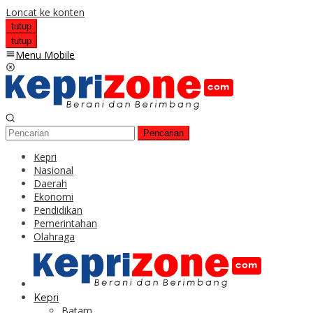
Loncat ke konten
tutup
tutup
Menu Mobile
Pencarian
Kepri
Nasional
Daerah
Ekonomi
Pendidikan
Pemerintahan
Olahraga
Kepri
Batam