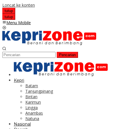
Loncat ke konten
tutup
tutup
Menu Mobile
Pencarian
Kepri
Batam
Tanjungpinang
Bintan
Karimun
Lingga
Anambas
Natuna
Nasional