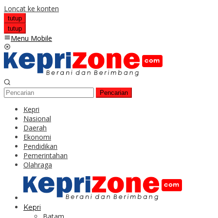
Loncat ke konten
tutup
tutup
Menu Mobile
Pencarian
Kepri
Nasional
Daerah
Ekonomi
Pendidikan
Pemerintahan
Olahraga
Kepri
Batam