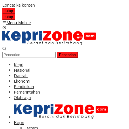
Loncat ke konten
tutup
tutup
Menu Mobile
Pencarian
Kepri
Nasional
Daerah
Ekonomi
Pendidikan
Pemerintahan
Olahraga
Kepri
Batam