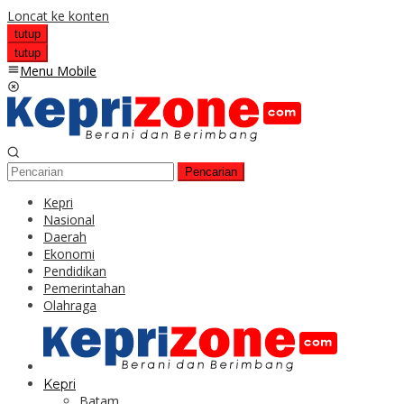
Loncat ke konten
tutup
tutup
Menu Mobile
Pencarian
Kepri
Nasional
Daerah
Ekonomi
Pendidikan
Pemerintahan
Olahraga
Kepri
Batam