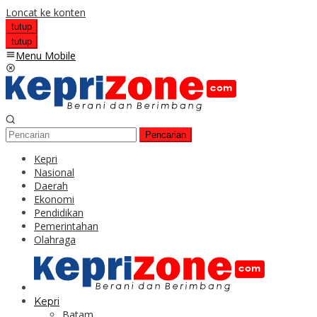
Loncat ke konten
tutup
tutup
Menu Mobile
Pencarian
Kepri
Nasional
Daerah
Ekonomi
Pendidikan
Pemerintahan
Olahraga
Kepri
Batam