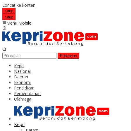
Loncat ke konten
tutup
tutup
Menu Mobile
Pencarian
Kepri
Nasional
Daerah
Ekonomi
Pendidikan
Pemerintahan
Olahraga
Kepri
Batam