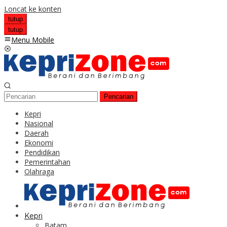
Loncat ke konten
tutup
tutup
Menu Mobile
Pencarian
Kepri
Nasional
Daerah
Ekonomi
Pendidikan
Pemerintahan
Olahraga
Kepri
Batam