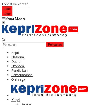
Loncat ke konten
tutup
tutup
Menu Mobile
Pencarian
Kepri
Nasional
Daerah
Ekonomi
Pendidikan
Pemerintahan
Olahraga
Kepri
Batam