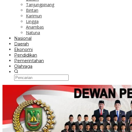
Tanjungpinang
Bintan
Karimun
Lingga
Anambas
Natuna
Nasional
Daerah
Ekonomi
Pendidikan
Pemerintahan
Olahraga