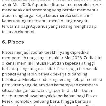
akhir Mei 2026, Aquarius diramal memperoleh rezeki
mendadak dari seseorang yang berniat membantu
atau menghargai kerja keras mereka selama ini.
Keberuntungan tersebut menjadi angin segar,
terutama bagi Aquarius yang sedang menghadapi
tekanan ekonomi.
6. Pisces
Pisces menjadi zodiak terakhir yang diprediksi
memperoleh uang kaget di akhir Mei 2026. Zodiak ini
dikenal memiliki intuisi kuat dan kepekaan tinggi
terhadap lingkungan sekitar. Pisces juga termasuk
pribadi yang lebih banyak bekerja dibanding
berbicara. Mereka cenderung tenang, tetapi memiliki
pemikiran yang dalam dan kemampuan membaca
situasi dengan baik. Energi positif di akhir bulan
disebut membawa banyak keberkahan bagi Pisces.
Rezeki nomplok, peluang baru, hingga bantuan