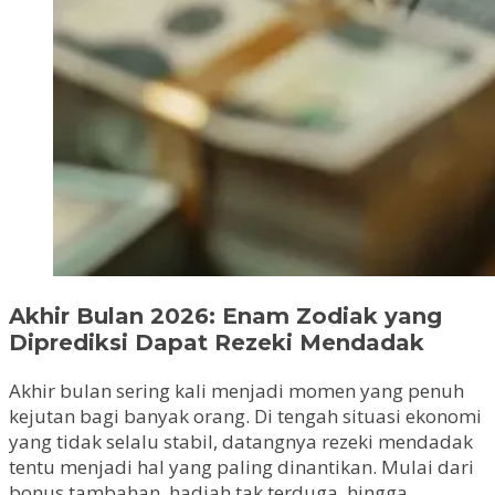
Akhir Bulan 2026: Enam Zodiak yang
Diprediksi Dapat Rezeki Mendadak
Akhir bulan sering kali menjadi momen yang penuh
kejutan bagi banyak orang. Di tengah situasi ekonomi
yang tidak selalu stabil, datangnya rezeki mendadak
tentu menjadi hal yang paling dinantikan. Mulai dari
bonus tambahan, hadiah tak terduga, hingga