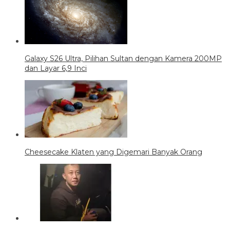
Galaxy S26 Ultra, Pilihan Sultan dengan Kamera 200MP
dan Layar 6,9 Inci
Cheesecake Klaten yang Digemari Banyak Orang