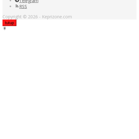
Telegram
RSS
Copyright © 2026 - Keprizone.com
tutup