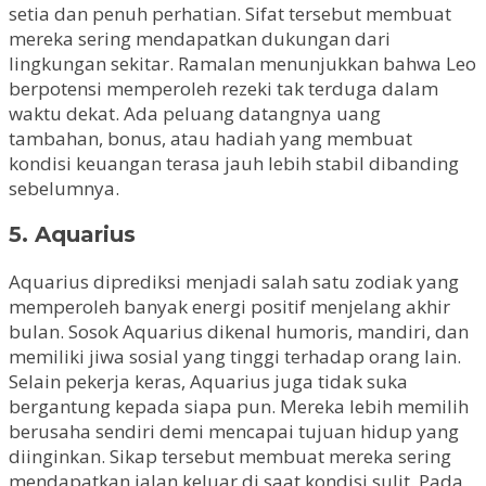
setia dan penuh perhatian. Sifat tersebut membuat
mereka sering mendapatkan dukungan dari
lingkungan sekitar. Ramalan menunjukkan bahwa Leo
berpotensi memperoleh rezeki tak terduga dalam
waktu dekat. Ada peluang datangnya uang
tambahan, bonus, atau hadiah yang membuat
kondisi keuangan terasa jauh lebih stabil dibanding
sebelumnya.
5. Aquarius
Aquarius diprediksi menjadi salah satu zodiak yang
memperoleh banyak energi positif menjelang akhir
bulan. Sosok Aquarius dikenal humoris, mandiri, dan
memiliki jiwa sosial yang tinggi terhadap orang lain.
Selain pekerja keras, Aquarius juga tidak suka
bergantung kepada siapa pun. Mereka lebih memilih
berusaha sendiri demi mencapai tujuan hidup yang
diinginkan. Sikap tersebut membuat mereka sering
mendapatkan jalan keluar di saat kondisi sulit. Pada