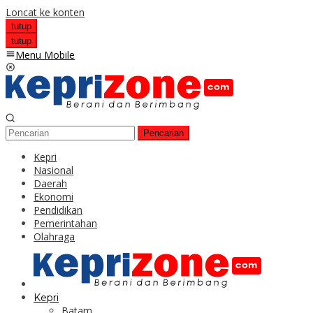
Loncat ke konten
tutup
tutup
Menu Mobile
Pencarian
Kepri
Nasional
Daerah
Ekonomi
Pendidikan
Pemerintahan
Olahraga
Kepri
Batam