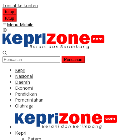
Loncat ke konten
tutup
tutup
Menu Mobile
Pencarian
Kepri
Nasional
Daerah
Ekonomi
Pendidikan
Pemerintahan
Olahraga
Kepri
Batam