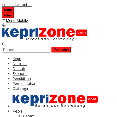
Loncat ke konten
tutup
tutup
Menu Mobile
Pencarian
Kepri
Nasional
Daerah
Ekonomi
Pendidikan
Pemerintahan
Olahraga
Kepri
Batam