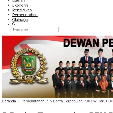
Daerah
Ekonomi
Pendidikan
Pemerintahan
Olahraga
Beranda
Pemerintahan
5 Berita Terpopuler: P3K PW Harus Di