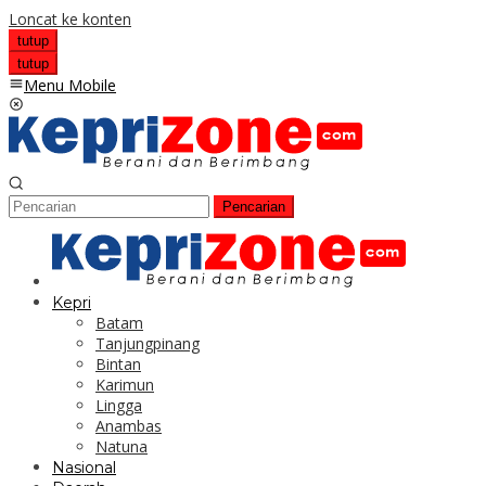
Loncat ke konten
tutup
tutup
Menu Mobile
Pencarian
Kepri
Batam
Tanjungpinang
Bintan
Karimun
Lingga
Anambas
Natuna
Nasional