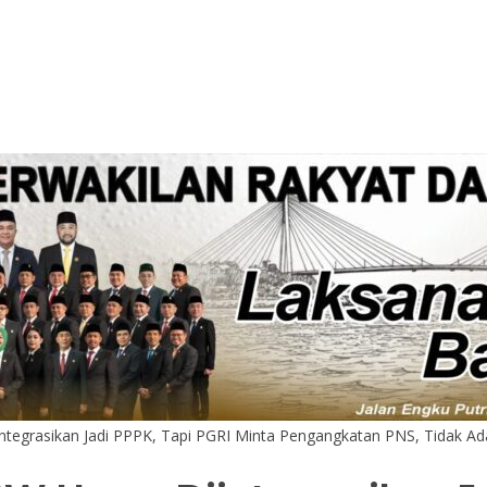
integrasikan Jadi PPPK, Tapi PGRI Minta Pengangkatan PNS, Tidak A