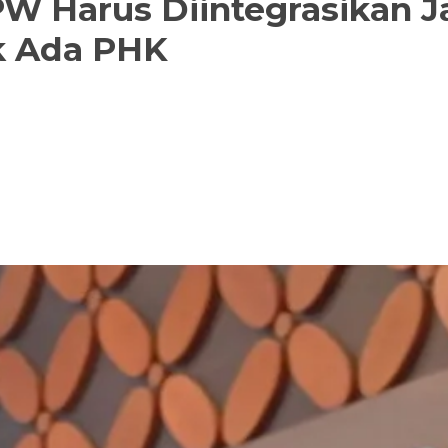
 PW Harus Diintegrasikan J
k Ada PHK