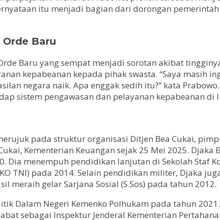
. Pernyataan itu menjadi bagian dari dorongan pemerint
 Orde Baru
Orde Baru yang sempat menjadi sorotan akibat tingginy
yanan kepabeanan kepada pihak swasta. “Saya masih ing
asilan negara naik. Apa enggak sedih itu?” kata Prabowo
dap sistem pengawasan dan pelayanan kepabeanan di I
 merujuk pada struktur organisasi Ditjen Bea Cukai, pimp
Cukai, Kementerian Keuangan sejak 25 Mei 2025. Djaka B
0. Dia menempuh pendidikan lanjutan di Sekolah Staf 
KO TNI) pada 2014. Selain pendidikan militer, Djaka ju
l meraih gelar Sarjana Sosial (S.Sos) pada tahun 2012.
litik Dalam Negeri Kemenko Polhukam pada tahun 2021. 
abat sebagai Inspektur Jenderal Kementerian Pertahan