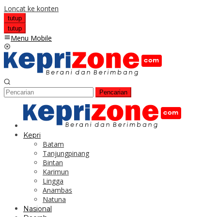
Loncat ke konten
tutup
tutup
Menu Mobile
Pencarian
Kepri
Batam
Tanjungpinang
Bintan
Karimun
Lingga
Anambas
Natuna
Nasional