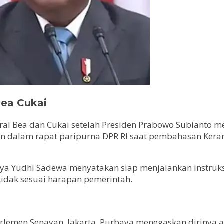
Bea Cukai
ral Bea dan Cukai setelah Presiden Prabowo Subianto me
kan dalam rapat paripurna DPR RI saat pembahasan Ker
a Yudhi Sadewa menyatakan siap menjalankan instruksi
tidak sesuai harapan pemerintah.
emen Senayan, Jakarta, Purbaya menegaskan dirinya ak