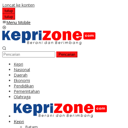
Loncat ke konten
tutup
tutup
Menu Mobile
Pencarian
Kepri
Nasional
Daerah
Ekonomi
Pendidikan
Pemerintahan
Olahraga
Kepri
Batam