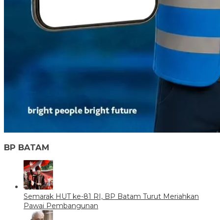
BP BATAM
Semarak HUT ke-81 RI, BP Batam Turut Meriahkan
Pawai Pembangunan