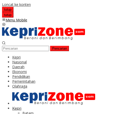
Loncat ke konten
tutup
tutup
Menu Mobile
Pencarian
Kepri
Nasional
Daerah
Ekonomi
Pendidikan
Pemerintahan
Olahraga
Kepri
Batam