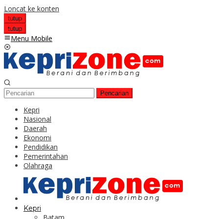
Loncat ke konten
tutup
tutup
Menu Mobile
Pencarian
Kepri
Nasional
Daerah
Ekonomi
Pendidikan
Pemerintahan
Olahraga
Kepri
Batam