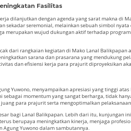
ningkatan Fasilitas
erja dilanjutkan dengan agenda yang sarat makna di Ma
an sekadar seremonial, melainkan sebuah simbol nyata 
uga merupakan wujud dukungan aktif terhadap program 
ncak dari rangkaian kegiatan di Mako Lanal Balikpapan
meningkatkan sarana dan prasarana yang mendukung pel
ivitas dan efisiensi kerja para prajurit diproyeksikan a
gung Yuwono, menyampaikan apresiasi yang tinggi atas 
ini sebagai momentum yang sangat berharga, tidak han
 juang para prajurit serta mengoptimalkan pelaksanaa
ar bagi Lanal Balikpapan. Lebih dari itu, kunjungan in
k terus berupaya meningkatkan kinerja, menjaga profesi
opan Agung Yuwono dalam sambutannya.