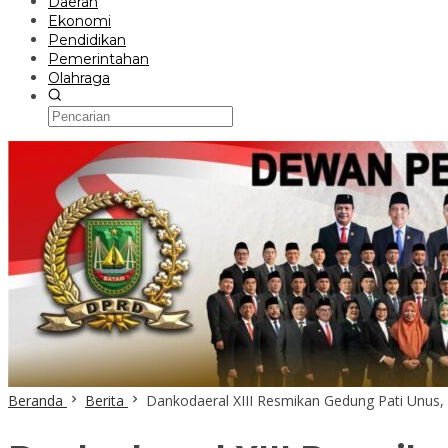
Daerah
Ekonomi
Pendidikan
Pemerintahan
Olahraga
Beranda
Berita
Dankodaeral XIII Resmikan Gedung Pati Unus,