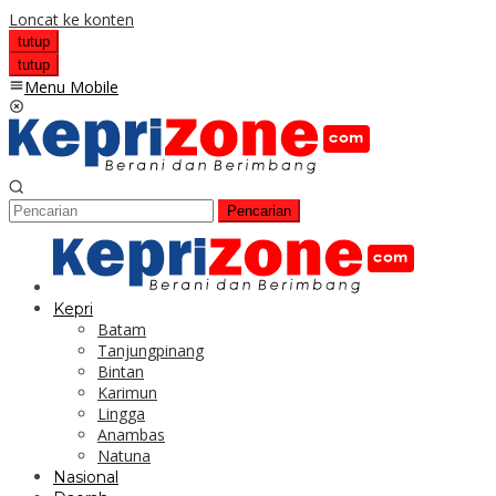
Loncat ke konten
tutup
tutup
Menu Mobile
Pencarian
Kepri
Batam
Tanjungpinang
Bintan
Karimun
Lingga
Anambas
Natuna
Nasional