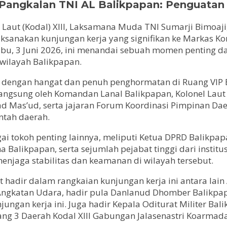
 Pangkalan TNI AL Balikpapan: Penguata
ut (Kodal) XIII, Laksamana Muda TNI Sumarji Bimoaji,
elaksanakan kunjungan kerja yang signifikan ke Markas 
bu, 3 Juni 2026, ini menandai sebuah momen penting d
 wilayah Balikpapan.
 dengan hangat dan penuh penghormatan di Ruang VIP
ngsung oleh Komandan Lanal Balikpapan, Kolonel Laut 
Mas’ud, serta jajaran Forum Koordinasi Pimpinan Dae
intah daerah.
ai tokoh penting lainnya, meliputi Ketua DPRD Balikpap
alikpapan, serta sejumlah pejabat tinggi dari institusi
enjaga stabilitas dan keamanan di wilayah tersebut.
t hadir dalam rangkaian kunjungan kerja ini antara lain 
I Angkatan Udara, hadir pula Danlanud Dhomber Balikpap
gan kerja ini. Juga hadir Kepala Oditurat Militer Bali
ang 3 Daerah Kodal XIII Gabungan Jalasenastri Koarmada