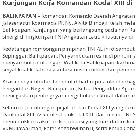
Kunjungan Kerja Komandan Kodal XIII di
BALIKPAPAN
– Komandan Komando Daerah Angkatan La
Jalasenastri Koarmada RI, Ny. Alvita Bimoaji, telah m
Balikpapan. Kunjungan yang berlangsung pada hari Ra
sinergi di lingkungan TNI Angkatan Laut, khususnya di
Kedatangan rombongan pimpinan TNI AL ini disambut
Sepinggan Balikpapan. Penyambutan resmi dipimpin la
menyambut rombongan, Walikota Balikpapan, Rachmad 
sinyal kuat kolaborasi antara unsur militer dan pemer
Acara penyambutan tersebut dihadiri pula oleh berbag
Pengadilan Negeri Balikpapan, Ketua Pengadilan Agama B
menegaskan pentingnya sinergi lintas sektoral dalam m
Selain itu, rombongan pejabat dari Kodal XIII yang turu
Dankodal XIII, Askomlek Dankodal XIII. Dari unsur TN
menunjukkan cakupan koordinasi yang luas dalam kunjun
VI/Mulawarman, Pater Kogabwilhan II, serta Ketua Cab