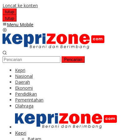
Loncat ke konten
tutup
tutup
Menu Mobile
Pencarian
Kepri
Nasional
Daerah
Ekonomi
Pendidikan
Pemerintahan
Olahraga
Kepri
Batam