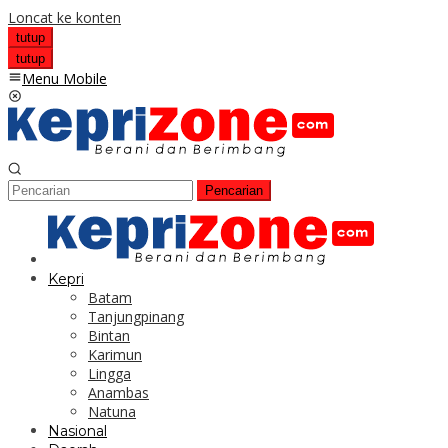
Loncat ke konten
tutup
tutup
Menu Mobile
Pencarian
Kepri
Batam
Tanjungpinang
Bintan
Karimun
Lingga
Anambas
Natuna
Nasional