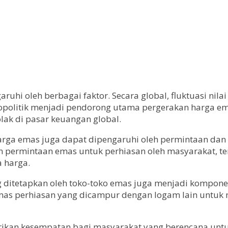
hi oleh berbagai faktor. Secara global, fluktuasi nilai
eopolitik menjadi pendorong utama pergerakan harga em
olak di pasar keuangan global.
al, harga emas juga dapat dipengaruhi oleh permintaan da
ren permintaan emas untuk perhiasan oleh masyarakat,
a harga.
ng ditetapkan oleh toko-toko emas juga menjadi kompon
as perhiasan yang dicampur dengan logam lain untuk m
mberikan kesempatan bagi masyarakat yang berencana u