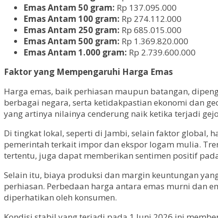
Emas Antam 50 gram:
Rp 137.095.000
Emas Antam 100 gram:
Rp 274.112.000
Emas Antam 250 gram:
Rp 685.015.000
Emas Antam 500 gram:
Rp 1.369.820.000
Emas Antam 1.000 gram:
Rp 2.739.600.000
Faktor yang Mempengaruhi Harga Emas
Harga emas, baik perhiasan maupun batangan, dipengaru
berbagai negara, serta ketidakpastian ekonomi dan g
yang artinya nilainya cenderung naik ketika terjadi gej
Di tingkat lokal, seperti di Jambi, selain faktor glob
pemerintah terkait impor dan ekspor logam mulia. T
tertentu, juga dapat memberikan sentimen positif pad
Selain itu, biaya produksi dan margin keuntungan ya
perhiasan. Perbedaan harga antara emas murni dan em
diperhatikan oleh konsumen.
Kondisi stabil yang terjadi pada 1 Juni 2026 ini me