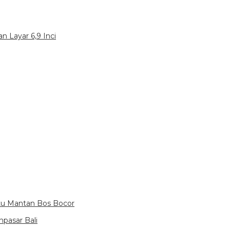
n Layar 6,9 Inci
itu Mantan Bos Bocor
pasar Bali