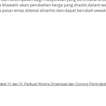
khawatir akan perubahan harga yang drastis dalam wak
 pasar emas dikenal dinamis dan dapat berubah sewak
gkat III dan IV, Perkuat Kinerja Organisasi dan Dorong Peningka