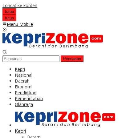
Loncat ke konten
tutup
tutup
Menu Mobile
Pencarian
Kepri
Nasional
Daerah
Ekonomi
Pendidikan
Pemerintahan
Olahraga
Kepri
Batam