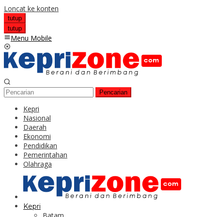
Loncat ke konten
tutup
tutup
Menu Mobile
Pencarian
Kepri
Nasional
Daerah
Ekonomi
Pendidikan
Pemerintahan
Olahraga
Kepri
Batam