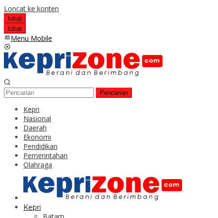
Loncat ke konten
tutup
tutup
Menu Mobile
Pencarian
Kepri
Nasional
Daerah
Ekonomi
Pendidikan
Pemerintahan
Olahraga
Kepri
Batam