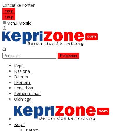
Loncat ke konten
tutup
tutup
Menu Mobile
Pencarian
Kepri
Nasional
Daerah
Ekonomi
Pendidikan
Pemerintahan
Olahraga
Kepri
Batam