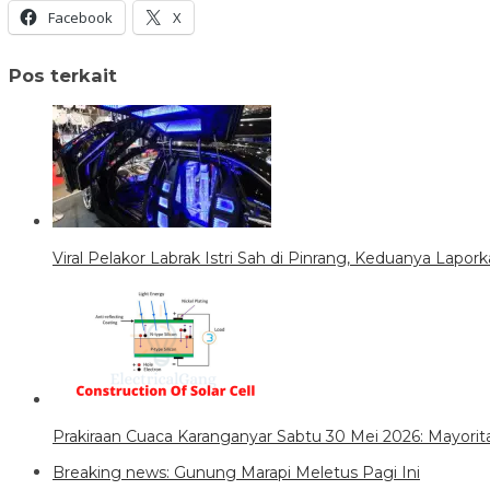
Facebook
X
Pos terkait
Viral Pelakor Labrak Istri Sah di Pinrang, Keduanya Lapork
Prakiraan Cuaca Karanganyar Sabtu 30 Mei 2026: Mayori
Breaking news: Gunung Marapi Meletus Pagi Ini