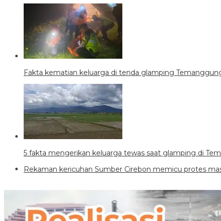
Fakta kematian keluarga di tenda glamping Temanggung,
5 fakta mengerikan keluarga tewas saat glamping di T
Rekaman kericuhan Sumber Cirebon memicu protes mass