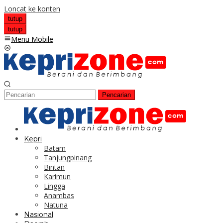
Loncat ke konten
tutup
tutup
Menu Mobile
Pencarian
Kepri
Batam
Tanjungpinang
Bintan
Karimun
Lingga
Anambas
Natuna
Nasional