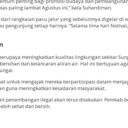
mentum penting bagi promosi budaya dan pembangunan 
as paling lambat Agustus ini,” kata Suhardiman.
 dari rangkaian pacu jalur yang sebelumnya digelar di s
pengunjung setiap harinya. “Selama lima hari festival, t
n
s berupaya meningkatkan kualitas lingkungan sekitar S
rsihan dan kelancaran aliran air. Hal ini bertujuan aga
ungai.
 untuk mengajak mereka berpartisipasi dalam menjaga 
kan guna meningkatkan kesadaran masyarakat.
kait penambangan ilegal akan terus dilakukan. Pemkab
ebih sehat dan bersih.