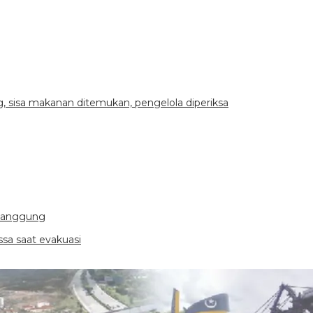
 sisa makanan ditemukan, pengelola diperiksa
emanggung
a saat evakuasi