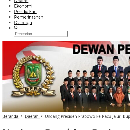
Daerah
Ekonomi
Pendidikan
Pemerintahan
Olahraga
Beranda
Daerah
Undang Presiden Prabowo ke Pacu Jalur, Bup