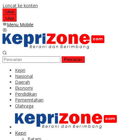
Loncat ke konten
tutup
tutup
Menu Mobile
Pencarian
Kepri
Nasional
Daerah
Ekonomi
Pendidikan
Pemerintahan
Olahraga
Kepri
Batam